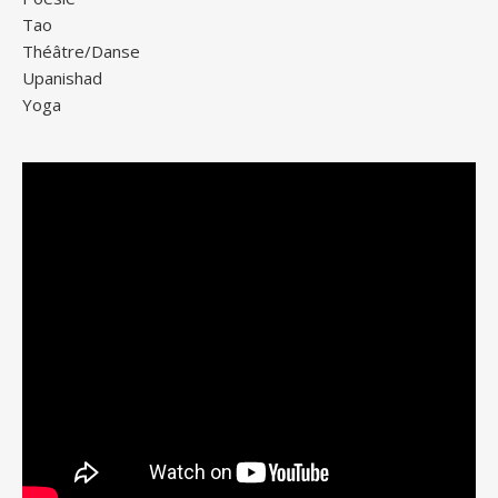
Tao
Théâtre/Danse
Upanishad
Yoga