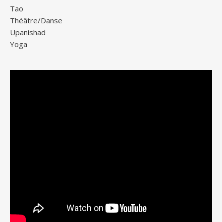
Tao
Théâtre/Danse
Upanishad
Yoga