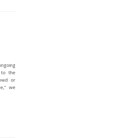
ongoing
 to the
rowd or
me,” we