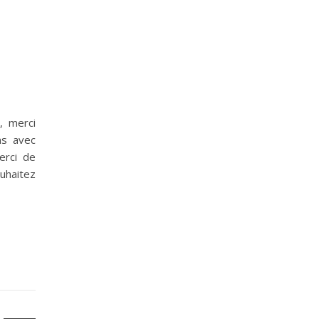
, merci
ns avec
erci de
haitez