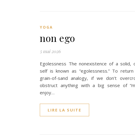
YOGA
non ego
5 mai 2026
Egolessness The nonexistence of a solid, 
self is known as “egolessness.” To return
grain-of-sand analogy, if we don’t overc
obstruct anything with a big sense of “
enjoy…
LIRE LA SUITE