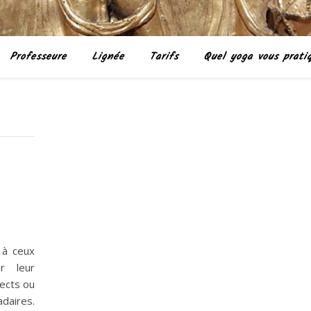
Professeure
Lignée
Tarifs
Quel yoga vous prati
 à ceux
ir leur
pects ou
daires.